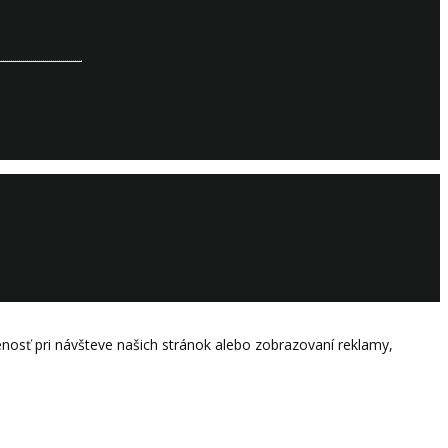
osť pri návšteve našich stránok alebo zobrazovaní reklamy,