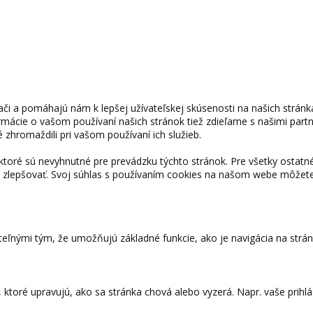
či a pomáhajú nám k lepšej užívateľskej skúsenosti na našich strán
ormácie o vašom používaní našich stránok tiež zdieľame s našimi partne
 zhromaždili pri vašom používaní ich služieb.
toré sú nevyhnutné pre prevádzku týchto stránok. Pre všetky ostat
 zlepšovať. Svoj súhlas s používaním cookies na našom webe môžet
eľnými tým, že umožňujú základné funkcie, ako je navigácia na strá
toré upravujú, ako sa stránka chová alebo vyzerá. Napr. vaše prihláse