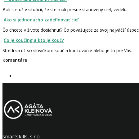
Boli ste už v situácii, že ste mali presne stanovený cieľ, vedeli…
Ako si jednoducho zadefinovať cieľ
Čo chcete v živote dosiahnuť? Čo považujete za svoj najväčší úspe
Čo je koučing a kto je kouč?
Stretli sa už so slovíčkom kouč a koučovanie alebo je to pre Vás…
Komentáre
smartskills, s.r.o.