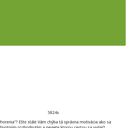
5824x
“vyhorenia”? Ešte stále Vám chýba tá správna motivácia ako sa
 životným rozhodnutím a neviete ktorou cestou sa vydať?