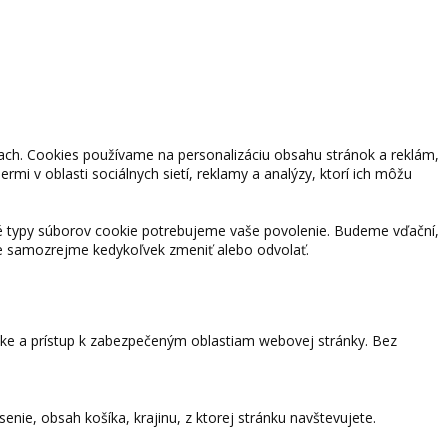
kach. Cookies používame na personalizáciu obsahu stránok a reklám,
rmi v oblasti sociálnych sietí, reklamy a analýzy, ktorí ich môžu
né typy súborov cookie potrebujeme vaše povolenie. Budeme vďační,
e samozrejme kedykoľvek zmeniť alebo odvolať.
nke a prístup k zabezpečeným oblastiam webovej stránky. Bez
nie, obsah košíka, krajinu, z ktorej stránku navštevujete.