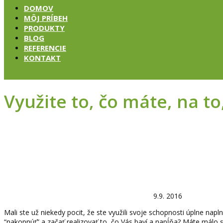
DOMOV
MÔJ PRÍBEH
PRODUKTY
BLOG
REFERENCIE
KONTAKT
Využite to, čo máte, na to
9.9. 2016
Mali ste už niekedy pocit, že ste využili svoje schopnosti úplne nap
“nakopnúť” a začať realizovať to, čo Vás baví a napĺňa? Máte málo