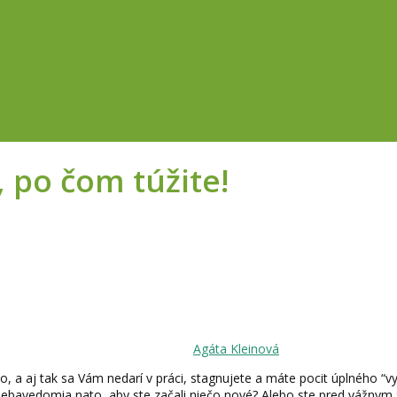
, po čom túžite!
Agáta Kleinová
lno, a aj tak sa Vám nedarí v práci, stagnujete a máte pocit úplného 
 sebavedomia nato, aby ste začali niečo nové? Alebo ste pred vážnym