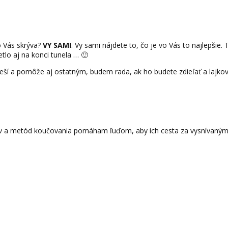
o Vás skrýva?
VY SAMI
. Vy sami nájdete to, čo je vo Vás to najlepšie.
etlo aj na konci tunela … 🙂
oteší a pomôže aj ostatným, budem rada, ak ho budete zdieľať a lajko
a metód koučovania pomáham ľuďom, aby ich cesta za vysnívaným cie