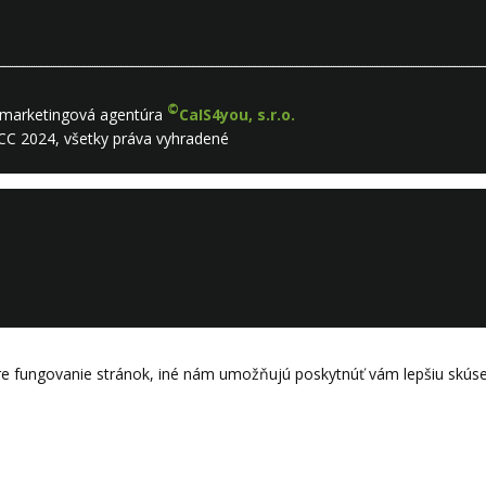
©
a marketingová agentúra
CaIS4you, s.r.o.
CC 2024, všetky práva vyhradené
e fungovanie stránok, iné nám umožňujú poskytnúť vám lepšiu skúsen