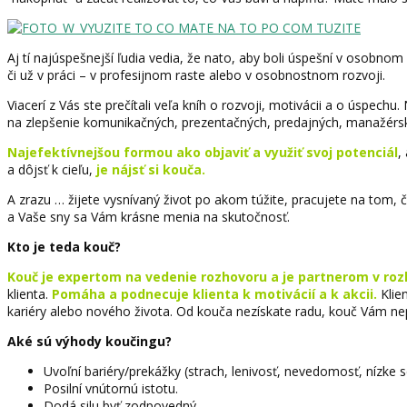
Aj tí najúspešnejší ľudia vedia, že nato, aby boli úspešní v osobnom
či už v práci – v profesijnom raste alebo v osobnostnom rozvoji.
Viacerí z Vás ste prečítali veľa kníh o rozvoji, motivácii a o úspec
na zlepšenie komunikačných, prezentačných, predajných, manažérskyc
Najefektívnejšou formou ako objaviť a využiť svoj potenciál
,
a dôjsť k cieľu,
je nájsť si kouča.
A zrazu … žijete vysnívaný život po akom túžite, pracujete na tom, 
a Vaše sny sa Vám krásne menia na skutočnosť.
Kto je teda kouč?
Kouč je expertom na vedenie rozhovoru a je partnerom v roz
klienta.
Pomáha a podnecuje klienta k motivácií a k akcii.
Klie
kariéry alebo nového života. Od kouča nezískate radu, kouč Vám nep
Aké sú výhody koučingu?
Uvoľní bariéry/prekážky (strach, lenivosť, nevedomosť, nízke
Posilní vnútornú istotu.
Dodá silu byť zodpovedný.