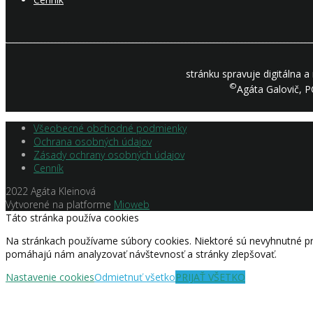
stránku spravuje digitálna 
©
Agáta Galovič, P
Všeobecné obchodné podmienky
Ochrana osobných údajov
Zásady ochrany osobných údajov
Cenník
2022 Agáta Kleinová
Vytvorené na platforme
Mioweb
Táto stránka používa cookies
Na stránkach používame súbory cookies. Niektoré sú nevyhnutné pr
pomáhajú nám analyzovať návštevnosť a stránky zlepšovať.
Nastavenie cookies
Odmietnuť všetko
PRIJAŤ VŠETKO