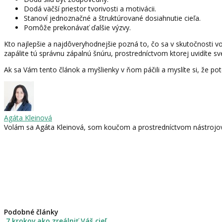
Dodá väčší priestor tvorivosti a motivácii.
Stanoví jednoznačné a štruktúrované dosiahnutie cieľa.
Pomôže prekonávať ďalšie výzvy.
Kto najlepšie a najdôveryhodnejšie pozná to, čo sa v skutočnosti v
zapálite tú správnu zápalnú šnúru, prostredníctvom ktorej uvidíte sv
Ak sa Vám tento článok a myšlienky v ňom páčili a myslíte si, že p
Agáta Kleinová
Volám sa Agáta Kleinová, som koučom a prostredníctvom nástrojov 
Podobné články
7 krokov ako zreálniť Váš cieľ