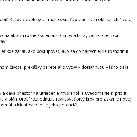
biť. Každý človek by sa mal rozvíjať vo viacerých oblastiach života,
ávania ako sú rôzne školenia, tréningy a kurzy zamerané napr.
táv?
vedieť kde začať, ako postupovať, ako sa čo najrýchlejšie rozhodnúť
bnom živote, prekážky beriete ako výzvy k dosiahnutiu Vášho cieľa
a dáva priestor na utriedenie myšlienok a uvedomenie si priorít
giu a plán. Urobí rozhodnutie realizovať prvý krok pre získanie novej
omáha klientovi odhaliť jeho potenciál.