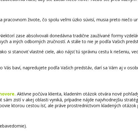
 a pracovnom živote, čo spolu veľmi úzko súvisí, musia preto niečo uro
hu. Niektorí zase absolvovali donedávna tradične zaužívané formy vzdel
h a iných odborných zručností. A stále to nie je podľa Vašich preds
 ako si stanoviť vlastné ciele, ako nájsť tú správnu cestu k riešeniu, 
čo Vás baví, napredujete podľa Vašich predstáv, darí sa Vám aj v oso
hovore.
Aktívne počúva klienta, kladením otázok otvára nové pohľady 
nt sám zistí v akej oblasti vyniká, prípadne nájde najvhodnejšiu straté
ovie ktorou cestou ísť, ale práve prostredníctvom kladených otázok p
 sebavedomie).